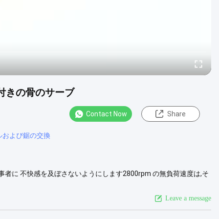
池付きの骨のサーブ
Contact Now
Share
ルおよび鋸の交換
事者に 不快感を及ぼさないようにします2800rpm の無負荷速度は,そ
提供する. サーは,2つの入力電圧オプションで提供されています:
. 骨の切断装置は 14.4V の電圧で 周りの組...
View More
Leave a message