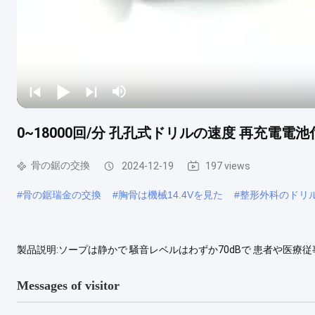
0~18000回/分 孔孔式ドリルの速度 再充電電
骨の鋸の交換
2024-12-19
197 views
#
骨の鋸瑞金の交換
#
胸骨は機械14.4Vを見た
#
整形外科のドリ
製品説明:ソープは静かで 騒音レベルはわずか70dBで 患者や医療従
れが簡単に骨を切ることができることを保証します速くて正確な結果を
220V 50HZまたは110V 60HZ,異なる地域で使用するのに適しています
Messages of visitor