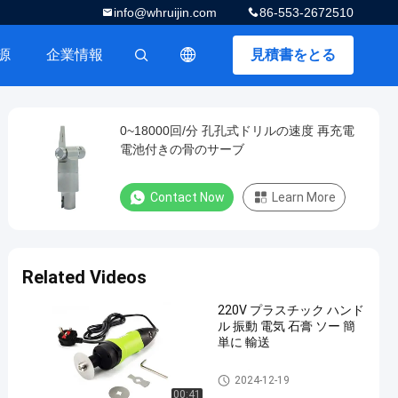
info@whruijin.com
86-553-2672510
源
企業情報
見積書をとる
描述
0~18000回/分 孔孔式ドリルの速度 再充電
電池付きの骨のサーブ
Contact Now
Learn More
Related Videos
220V プラスチック ハンド
ル 振動 電気 石膏 ソー 簡
単に 輸送
電気プラスター鋸
2024-12-19
00:41