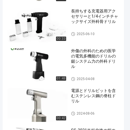
長持ちする充電器用アク
セサリーと1/4インチチャ
ックサイズ外科骨ドリル
外科骨のドリル
2025-06-10
00:33
外傷の外科のための医学
の電気多機能のドリルの
鋸システム力の外科ドリ
ル
多機能のドリルの鋸システム
01:48
2025-04-08
電源とドリルビットを含
むステンレス鋼の脊柱ド
リル
脊柱のドリル
2024-08-06
00:42