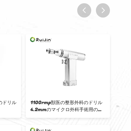
prev
next
のドリル
1100rmp獣医の整形外科のドリル
クラ
4.2mmのマイクロ外科手術用の器
の医
具