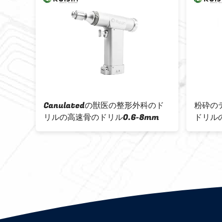
ロ外科
Canulatedの獣医の整形外科のド
粉砕の
工具
リルの高速骨のドリル0.6-8mm
ドリル
Cann
合金