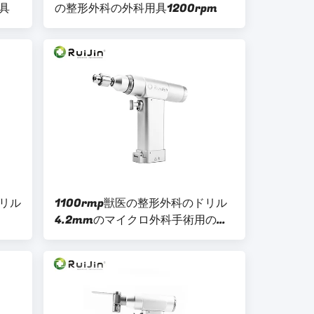
具
の整形外科の外科用具1200rpm
リル
1100rmp獣医の整形外科のドリル
4.2mmのマイクロ外科手術用の器
具