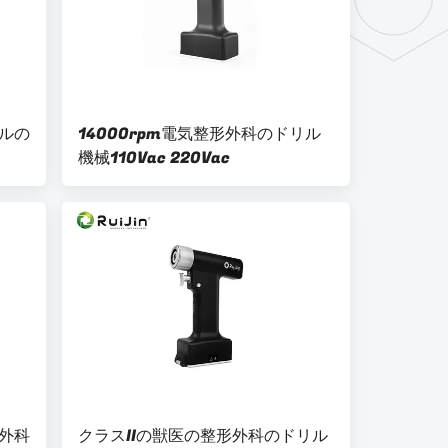
ルの
14000rpm電気整形外科のドリル
機械110Vac 220Vac
外科
クラスIIの獣医の整形外科のドリル