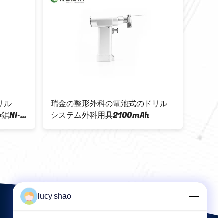
リル
瑞金の整形外科の電池式のドリル
外科
鋸NI-
システム外科用具2100mAh
銀製
lucy shao