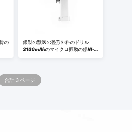
骨の
銀製の獣医の整形外科のドリル
2100mAhのマイクロ振動の鋸NI-
アルミ
MH
合計 3 ページ