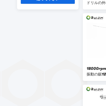
ドリルの外
18000r
振動の鋸12