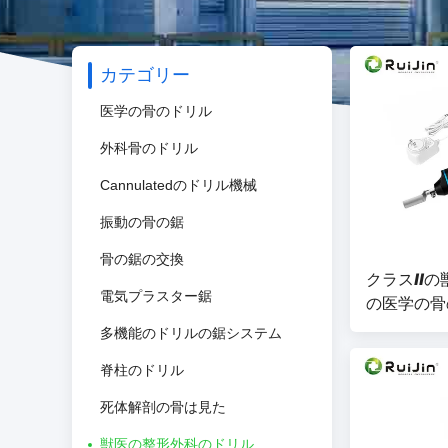
カテゴリー
医学の骨のドリル
外科骨のドリル
Cannulatedのドリル機械
振動の骨の鋸
骨の鋸の交換
クラスII
電気プラスター鋸
の医学の骨
多機能のドリルの鋸システム
脊柱のドリル
死体解剖の骨は見た
獣医の整形外科のドリル