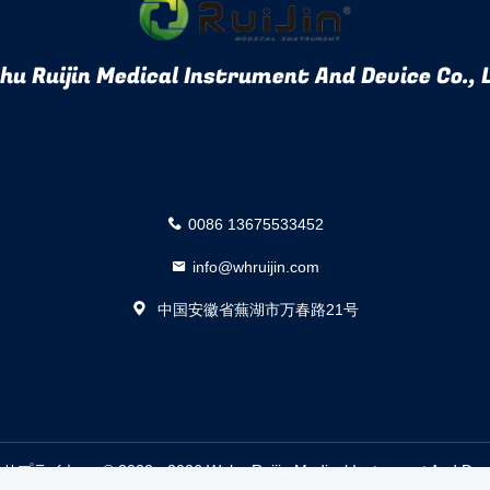
u Ruijin Medical Instrument And Device Co., 
0086 13675533452
info@whruijin.com
中国安徽省蕪湖市万春路21号
 2022 - 2026 Wuhu Ruijin Medical Instrument And Device Co.