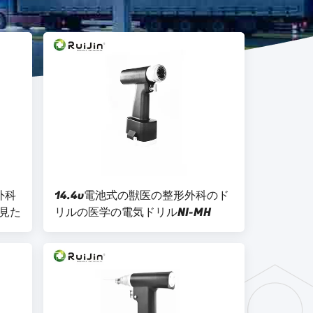
外科
14.4v電池式の獣医の整形外科のド
見た
リルの医学の電気ドリルNI-MH