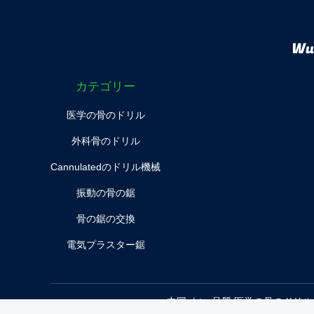
Wuh
カテゴリー
医学の骨のドリル
外科骨のドリル
Cannulatedのドリル機械
振動の骨の鋸
骨の鋸の交換
電気プラスター鋸
中国 よい 品質 医学の骨のドリル サプライヤー. ©