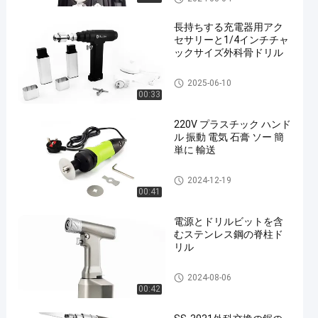
長持ちする充電器用アク
セサリーと1/4インチチャ
ックサイズ外科骨ドリル
外科骨のドリル
2025-06-10
00:33
220V プラスチック ハンド
ル 振動 電気 石膏 ソー 簡
単に 輸送
電気プラスター鋸
2024-12-19
00:41
電源とドリルビットを含
むステンレス鋼の脊柱ド
リル
脊柱のドリル
2024-08-06
00:42