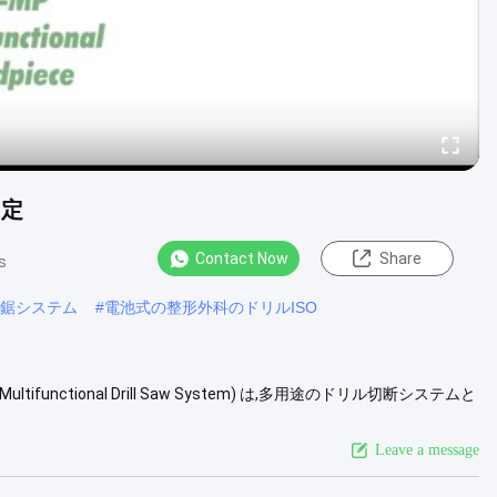
固定
Contact Now
Share
s
鋸システム
#
電池式の整形外科のドリルISO
nctional Drill Saw System) は,多用途のドリル切断システムと
性のあるデザインでこの多面的なドリルソー機器は 整形外科医にとっ
は 鉄板で内部固定のために特別に設計さ...
View More
Leave a message