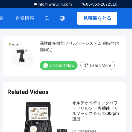
info@whruijin.com
86-553-2672510
源
企業情報
見積書をとる
描述
高性能多機能ドリルソーシステム 鋼板で内
部固定
Contact Now
Learn More
Related Videos
オルテオペディックパワ
ードリルソー 多機能ドリ
ルソーシステム 1200rpm
速度
多機能のドリルの鋸システム
01:48
2024-03-04