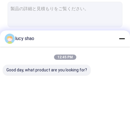
電気プラスター鋸
多機能のドリルの鋸システム
脊柱のドリル
続行
lucy shao
死体解剖の骨は見た
獣医の整形外科のドリル
12:45 PM
私たちのカテゴリー
医学の切削工具
Good day, what product are you looking for?
医学の付属品
医療機器セット
医学の骨のドリル
外科骨のドリル
Cannulated
機械