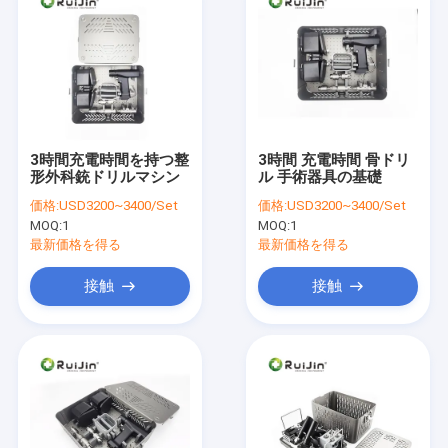
3時間充電時間を持つ整
3時間 充電時間 骨ドリ
形外科銃ドリルマシン
ル 手術器具の基礎
価格:
USD3200~3400/Set
価格:
USD3200~3400/Set
MOQ:
1
MOQ:
1
最新価格を得る
最新価格を得る
接触
接触
家
プロダクト
私達について