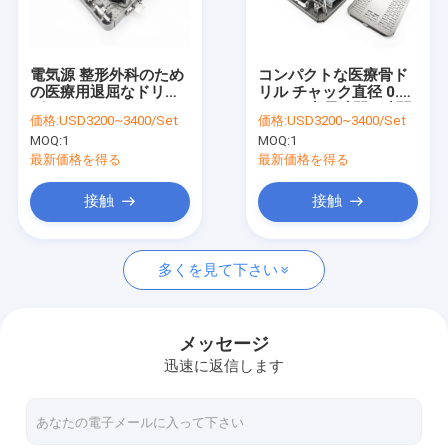
工場旅行
品質管理
電気源 整形外科のため
コンパクトな医療骨ド
の医療用退屈なドリル
リル チャック直径 0.8 -
私達に連絡しなさい
ビット
10mm 充電時間 3時間
価格:
USD3200~3400/Set
価格:
USD3200~3400/Set
MOQ:
1
MOQ:
1
ニュース
最新価格を得る
最新価格を得る
接触
接触
医学の骨のドリル
多くを見て下さい
外科骨のドリル
Cannulatedのドリル機械
メッセージ
迅速に返信します
振動の骨の鋸
骨の鋸の交換