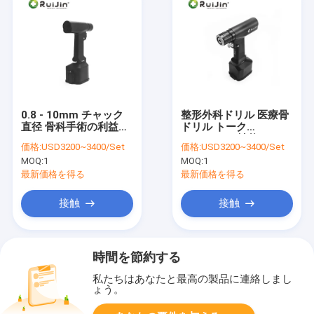
0.8 - 10mm チャック
整形外科ドリル 医療骨
直径 骨科手術の利益の
ドリル トーク
ためのハンマードリル
33000gcm 性能
価格:
USD3200~3400/Set
価格:
USD3200~3400/Set
ビット
MOQ:
1
MOQ:
1
最新価格を得る
最新価格を得る
接触
接触
時間を節約する
私たちはあなたと最高の製品に連絡しまし
ょう。