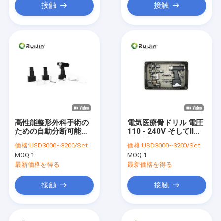
接触
接触
高性能整形外科手術の
電気医療骨ドリル 電圧
ための自動分断可能な
110 - 240V そしてII級
退屈なドリルビット
器具分類
価格:
USD3000~3200/Set
価格:
USD3000~3200/Set
MOQ:
1
MOQ:
1
最新価格を得る
最新価格を得る
接触
接触