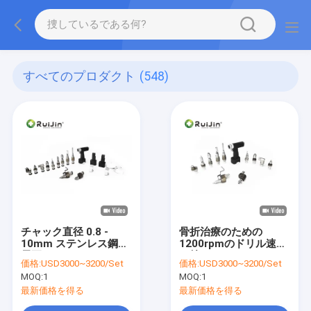
すべてのプロダクト
(548)
チャック直径 0.8 -
骨折治療のための
10mm ステンレス鋼の
1200rpmのドリル速度
需要のためのエンジニ
を持つステンレスステ
価格:
USD3000~3200/Set
価格:
USD3000~3200/Set
アリング掘削リグ
ール医療骨ドリル
MOQ:
1
MOQ:
1
最新価格を得る
最新価格を得る