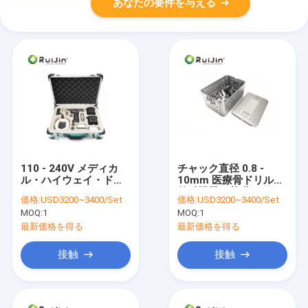
あなたの要件を与える
110 - 240V メディカ
チャック直径 0.8 -
ル・ハイウェイ・ドリ
10mm 医療骨ドリルと
ル・リグ
外科機器の基礎
価格:
USD3200~3400/Set
価格:
USD3200~3400/Set
MOQ:
1
MOQ:
1
最新価格を得る
最新価格を得る
接触
接触