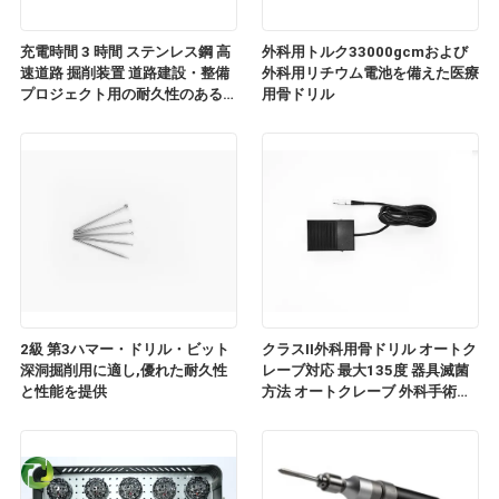
充電時間 3 時間 ステンレス鋼 高
外科用トルク33000gcmおよび
速道路 掘削装置 道路建設・整備
外科用リチウム電池を備えた医療
プロジェクト用の耐久性のある機
用骨ドリル
器
2級 第3ハマー・ドリル・ビット
クラスII外科用骨ドリル オートク
深洞掘削用に適し,優れた耐久性
レーブ対応 最大135度 器具滅菌
と性能を提供
方法 オートクレーブ 外科手術用
に設計