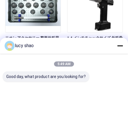
リオン アクセサリー 整形外科用
1 4 インチチャックサイズ 外科骨
ドリル ABCD-123 整形外科医の
ドリル II クラス 専門の整形医の
lucy shao
ために設計され,外科機器を必要
注文に従ってマークを特徴とする
とします
機器
5:49 AM
Good day, what product are you looking for?
ABCD-123 医療骨ドリル 正確な
Li-lion アクセサリー外科用骨ド
外科用器具 オーダーに応じて オ
リル、1/4インチチャックサイ
ーダーメイド オプション 整形手
ズ、外科的寛骨臼骨手術タスクに